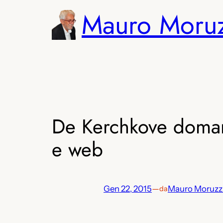
Vai
Mauro Moru
al
contenuto
De Kerchkove domani
e web
Gen 22, 2015
—
Mauro Moruzz
da