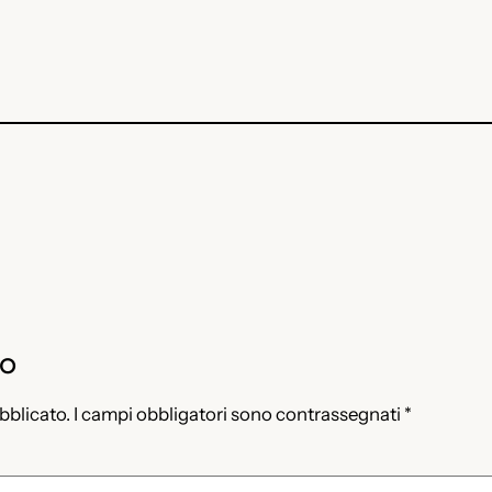
to
ubblicato.
I campi obbligatori sono contrassegnati
*