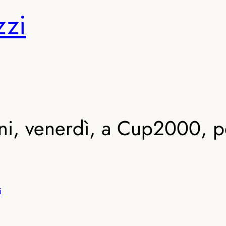
zzi
, venerdì, a Cup2000, per
i