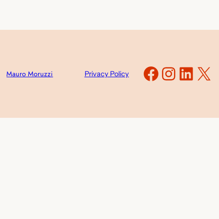
Faceboo
Instag
Link
X
Mauro Moruzzi
Privacy Policy