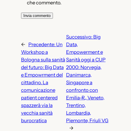
che commento.
Successivo:
Big
←
Precedente:
Un
Data,
Workshop a
Empowerment e
Bologna sulla sanità
Sanità oggi a CUP
del futuro: Big Data
2000: Norvegia,
e Empowrment del
Danimarca,
cittadino. La
Singapore a
comunicazione
confronto con
patient centered
Emilia-R., Veneto,
spazzerà via la
Trentino,
vecchia sanità
Lombardia,
burocratica
Piemonte, Friuli VG
→