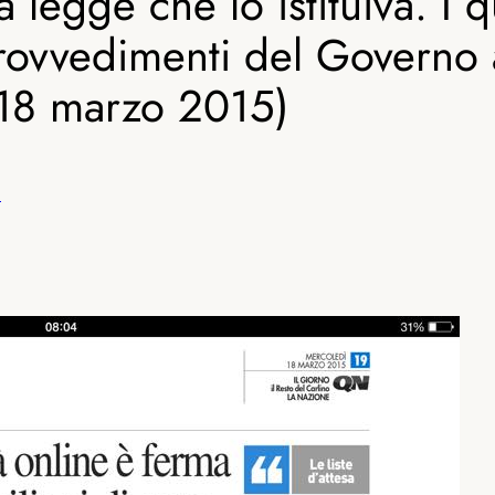
legge che lo istituiva. I qu
provvedimenti del Governo 
o 18 marzo 2015)
i