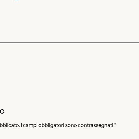
to
ubblicato.
I campi obbligatori sono contrassegnati
*