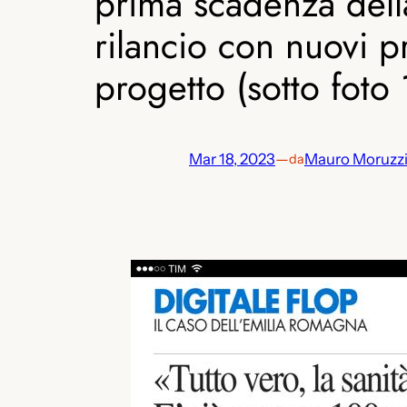
prima scadenza della 
rilancio con nuovi 
progetto (sotto fot
Mar 18, 2023
—
Mauro Moruzz
da