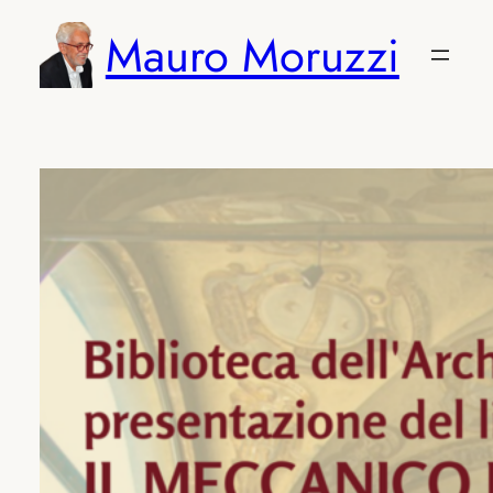
Vai
Mauro Moruzzi
al
contenuto