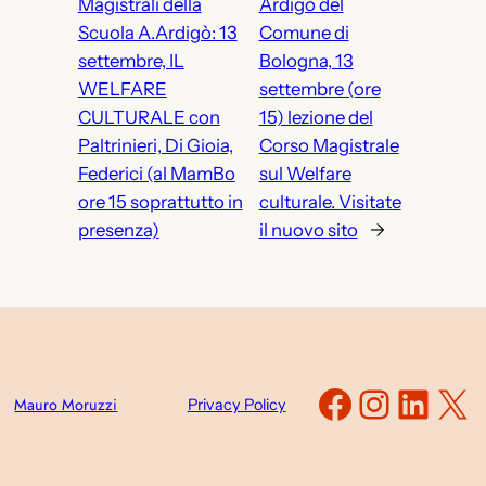
Magistrali della
Ardigò del
Scuola A.Ardigò: 13
Comune di
settembre, IL
Bologna, 13
WELFARE
settembre (ore
CULTURALE con
15) lezione del
Paltrinieri, Di Gioia,
Corso Magistrale
Federici (al MamBo
sul Welfare
ore 15 soprattutto in
culturale. Visitate
presenza)
il nuovo sito
→
Faceboo
Instag
Link
X
Mauro Moruzzi
Privacy Policy