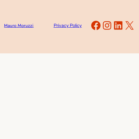
Faceboo
Instag
Link
X
Mauro Moruzzi
Privacy Policy