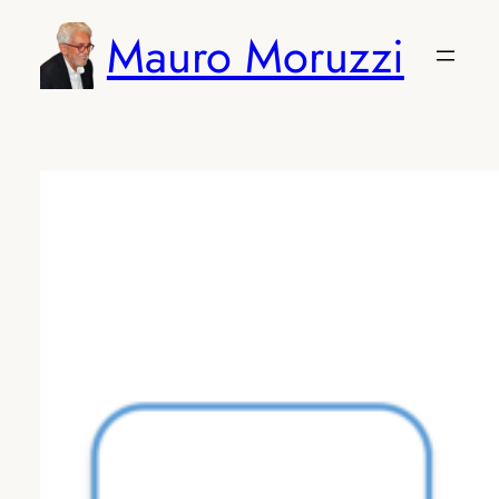
Vai
Mauro Moruzzi
al
contenuto