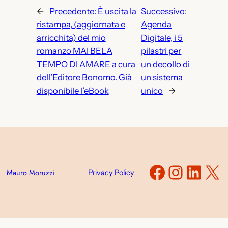
←
Precedente:
È uscita la
Successivo:
ristampa, (aggiornata e
Agenda
arricchita) del mio
Digitale, i 5
romanzo MAI BELA
pilastri per
TEMPO DI AMARE a cura
un decollo di
dell’Editore Bonomo. Già
un sistema
disponibile l’eBook
unico
→
Faceboo
Instag
Link
X
Mauro Moruzzi
Privacy Policy