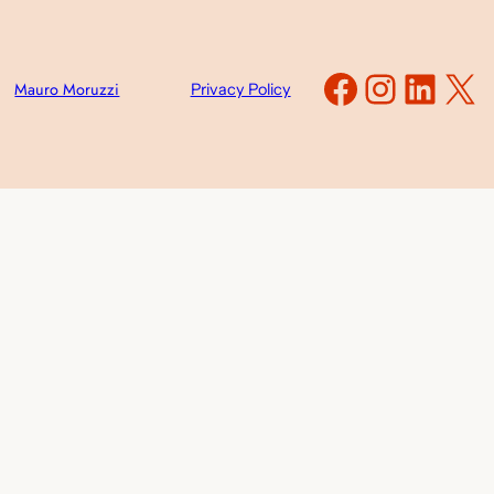
Faceboo
Instag
Link
X
Mauro Moruzzi
Privacy Policy