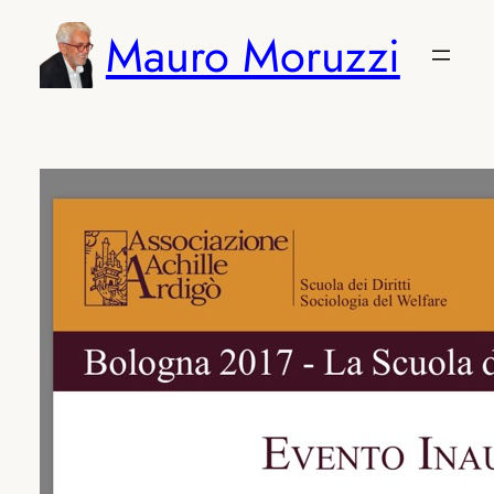
Vai
Mauro Moruzzi
al
contenuto