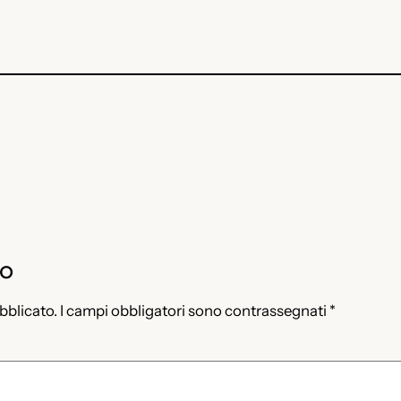
to
ubblicato.
I campi obbligatori sono contrassegnati
*