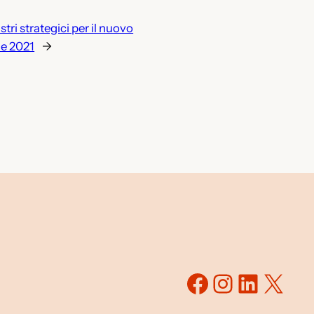
stri strategici per il nuovo
le 2021
→
Facebook
Instagr
Linked
X