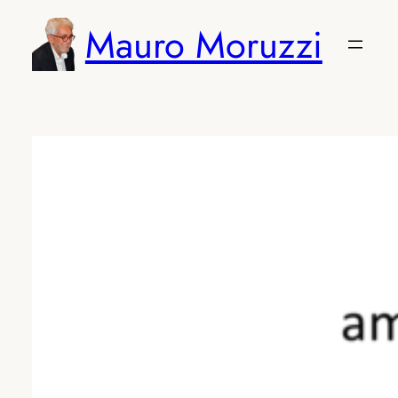
Vai
Mauro Moruzzi
al
contenuto