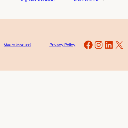
Faceboo
Instag
Link
X
Mauro Moruzzi
Privacy Policy