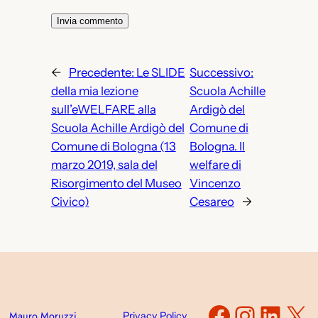
←
Precedente:
Le SLIDE
Successivo:
della mia lezione
Scuola Achille
sull’eWELFARE alla
Ardigò del
Scuola Achille Ardigò del
Comune di
Comune di Bologna (13
Bologna. Il
marzo 2019, sala del
welfare di
Risorgimento del Museo
Vincenzo
Civico)
Cesareo
→
Faceboo
Instag
Link
X
Mauro Moruzzi
Privacy Policy