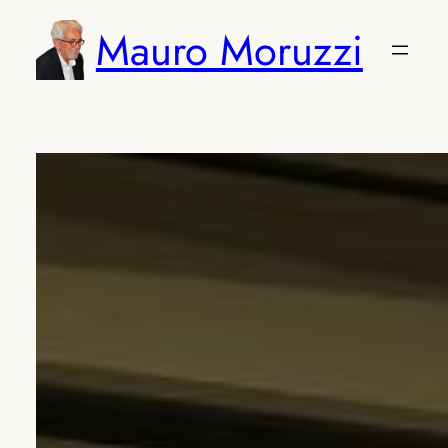
Vai
Mauro Moruzzi
al
contenuto