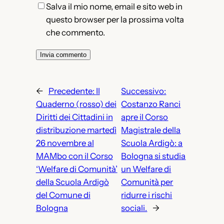
Salva il mio nome, email e sito web in
questo browser per la prossima volta
che commento.
←
Precedente:
Il
Successivo:
Quaderno (rosso) dei
Costanzo Ranci
Diritti dei Cittadini in
apre il Corso
distribuzione martedì
Magistrale della
26 novembre al
Scuola Ardigò: a
MAMbo con il Corso
Bologna si studia
‘Welfare di Comunità’
un Welfare di
della Scuola Ardigò
Comunità per
del Comune di
ridurre i rischi
Bologna
sociali.
→