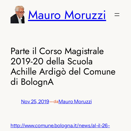
Vai
Mauro Moruzzi
al
contenuto
Parte il Corso Magistrale
2019-20 della Scuola
Achille Ardigò del Comune
di BolognA
Nov 25, 2019
—
Mauro Moruzzi
da
http://www.comune.bologna.it/news/al-il-26-