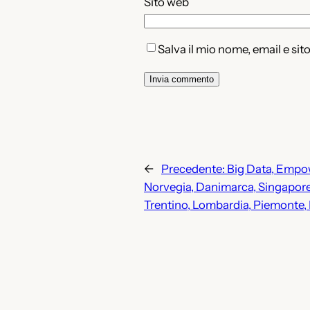
Sito web
Salva il mio nome, email e si
←
Precedente:
Big Data, Empo
Norvegia, Danimarca, Singapore 
Trentino, Lombardia, Piemonte, 