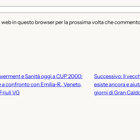
to web in questo browser per la prossima volta che commento
werment e Sanità oggi a CUP 2000:
Successivo:
Il vec
a confronto con Emilia-R., Veneto,
esiste ancora e aiut
Friuli VG
giorni di Gran Cald