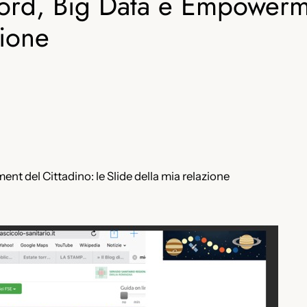
ord, Big Data e Empowerme
zione
t del Cittadino: le Slide della mia relazione