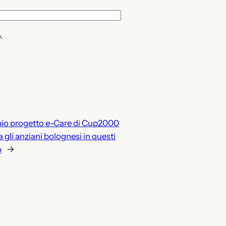
.
chio progetto e-Care di Cup2000
a gli anziani bolognesi in questi
o
→