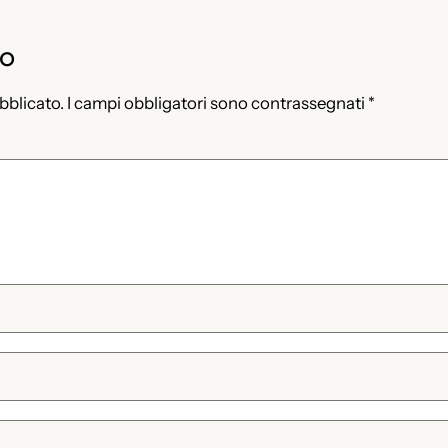
to
ubblicato.
I campi obbligatori sono contrassegnati
*