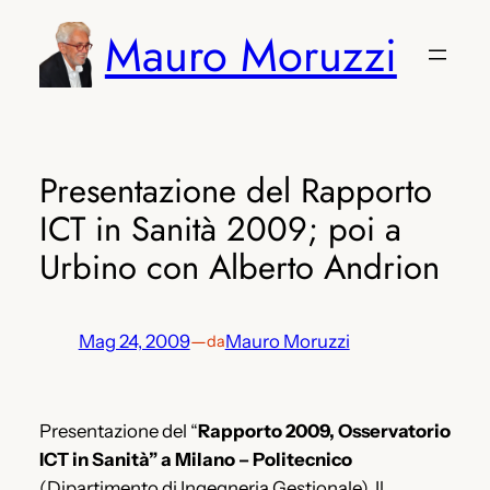
Vai
Mauro Moruzzi
al
contenuto
Presentazione del Rapporto
ICT in Sanità 2009; poi a
Urbino con Alberto Andrion
Mag 24, 2009
—
Mauro Moruzzi
da
Presentazione del “
Rapporto 2009, Osservatorio
ICT in Sanità” a Milano – Politecnico
(Dipartimento di Ingegneria Gestionale). Il