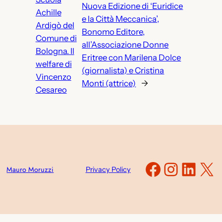
Nuova Edizione di ‘Euridice
Achille
e la Città Meccanica’,
Ardigò del
Bonomo Editore,
Comune di
all’Associazione Donne
Bologna. Il
Eritree con Marilena Dolce
welfare di
(giornalista) e Cristina
Vincenzo
Monti (attrice)
→
Cesareo
Faceboo
Instag
Link
X
Mauro Moruzzi
Privacy Policy