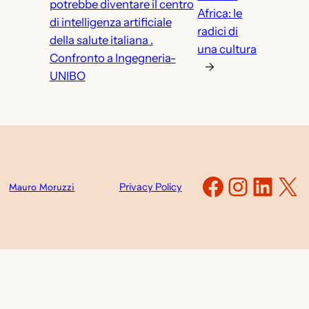
potrebbe diventare il centro
Africa: le
di intelligenza artificiale
radici di
della salute italiana .
una cultura
Confronto a Ingegneria-
→
UNIBO
Faceboo
Instag
Link
X
Mauro Moruzzi
Privacy Policy