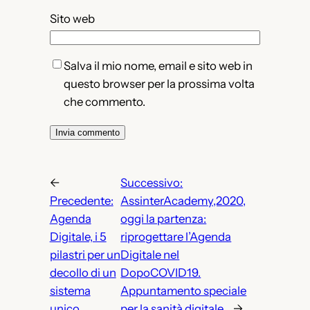
Sito web
Salva il mio nome, email e sito web in
questo browser per la prossima volta
che commento.
←
Successivo:
Precedente:
AssinterAcademy,2020,
Agenda
oggi la partenza:
Digitale, i 5
riprogettare l’Agenda
pilastri per un
Digitale nel
decollo di un
DopoCOVID19.
sistema
Appuntamento speciale
unico
per la sanità digitale.
→