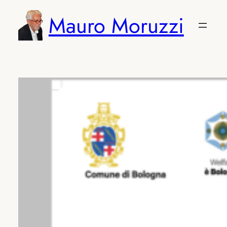
Vai
Mauro Moruzzi
al
contenuto