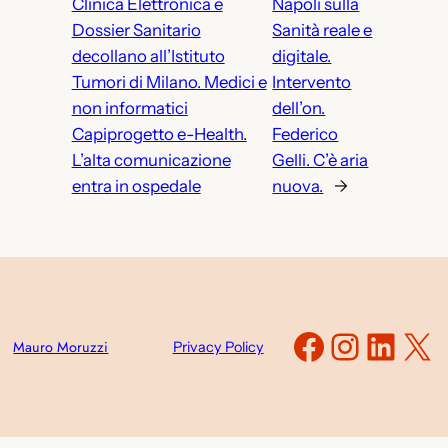
Clinica Elettronica e
Napoli sulla
Dossier Sanitario
Sanità reale e
decollano all’Istituto
digitale.
Tumori di Milano. Medici e
Intervento
non informatici
dell’on.
Capiprogetto e-Health.
Federico
L’alta comunicazione
Gelli. C’è aria
entra in ospedale
nuova.
→
Faceboo
Instag
Link
X
Mauro Moruzzi
Privacy Policy