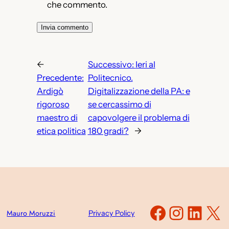
che commento.
←
Successivo:
Ieri al
Precedente:
Politecnico.
Ardigò
Digitalizzazione della PA: e
rigoroso
se cercassimo di
maestro di
capovolgere il problema di
etica politica
180 gradi?
→
Faceboo
Instag
Link
X
Mauro Moruzzi
Privacy Policy