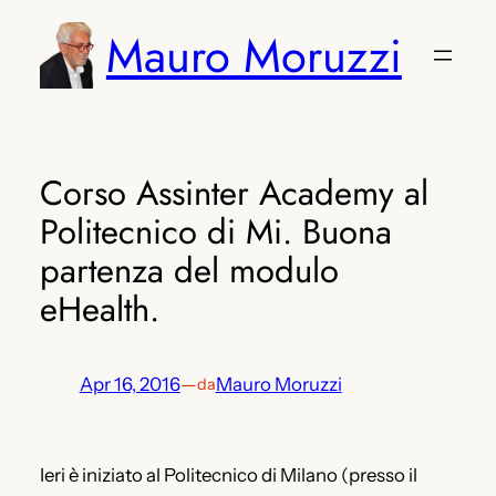
Vai
Mauro Moruzzi
al
contenuto
Corso Assinter Academy al
Politecnico di Mi. Buona
partenza del modulo
eHealth.
Apr 16, 2016
—
Mauro Moruzzi
da
Ieri è iniziato al Politecnico di Milano (presso il