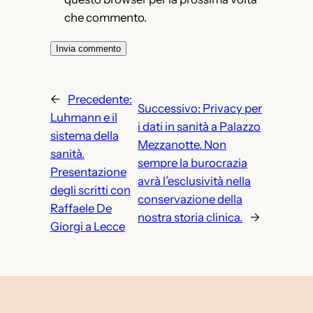
che commento.
←
Precedente:
Successivo:
Privacy per
Luhmann e il
i dati in sanità a Palazzo
sistema della
Mezzanotte. Non
sanità.
sempre la burocrazia
Presentazione
avrà l’esclusività nella
degli scritti con
conservazione della
Raffaele De
nostra storia clinica.
→
Giorgi a Lecce