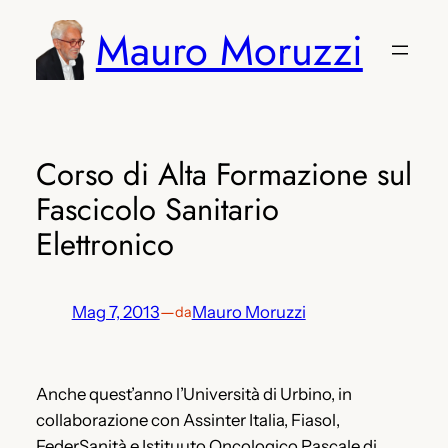
Vai
Mauro Moruzzi
al
contenuto
Corso di Alta Formazione sul
Fascicolo Sanitario
Elettronico
Mag 7, 2013
—
Mauro Moruzzi
da
Anche quest’anno l’Università di Urbino, in
collaborazione con Assinter Italia, Fiasol,
FederSanità e Istituuto Oncologico Pascale di