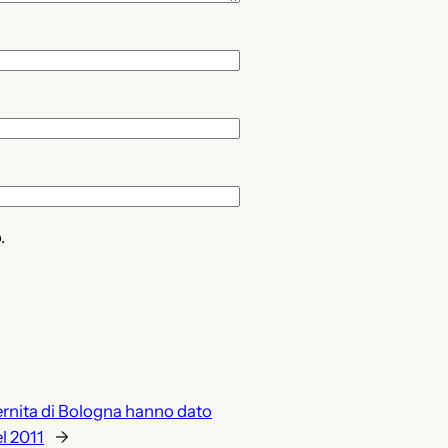
.
ternita di Bologna hanno dato
l 2011
→