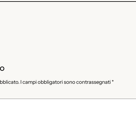
to
ubblicato.
I campi obbligatori sono contrassegnati
*