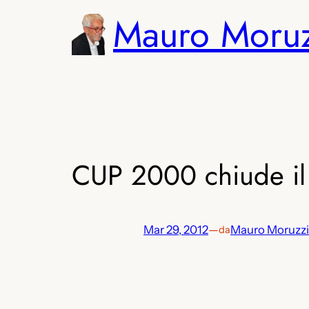
Vai
Mauro Moru
al
contenuto
CUP 2000 chiude il 
Mar 29, 2012
—
Mauro Moruzzi
da