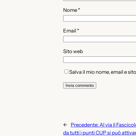
Nome
*
Email
*
Sito web
Salva il mio nome, email e si
←
Precedente:
Al via il Fascico
da tutti i punti CUP si può attiva