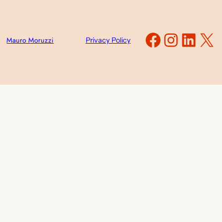
Faceboo
Instag
Link
X
Mauro Moruzzi
Privacy Policy