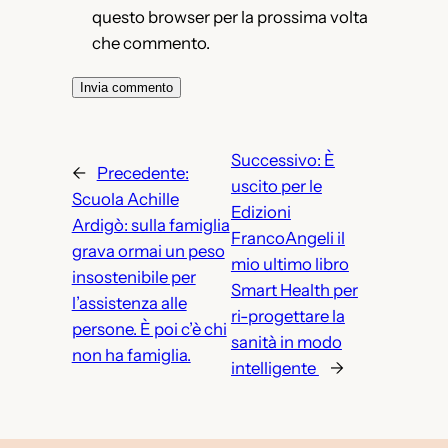
questo browser per la prossima volta
che commento.
Successivo:
È
←
Precedente:
uscito per le
Scuola Achille
Edizioni
Ardigò: sulla famiglia
FrancoAngeli il
grava ormai un peso
mio ultimo libro
insostenibile per
Smart Health per
l’assistenza alle
ri-progettare la
persone. È poi c’è chi
sanità in modo
non ha famiglia.
intelligente
→