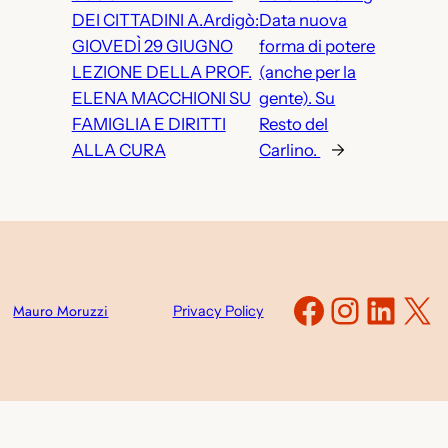
DEI CITTADINI A.Ardigò:
Data nuova
GIOVEDÌ 29 GIUGNO
forma di potere
LEZIONE DELLA PROF.
(anche per la
ELENA MACCHIONI SU
gente). Su
FAMIGLIA E DIRITTI
Resto del
ALLA CURA
Carlino.
→
Faceboo
Instag
Link
X
Mauro Moruzzi
Privacy Policy