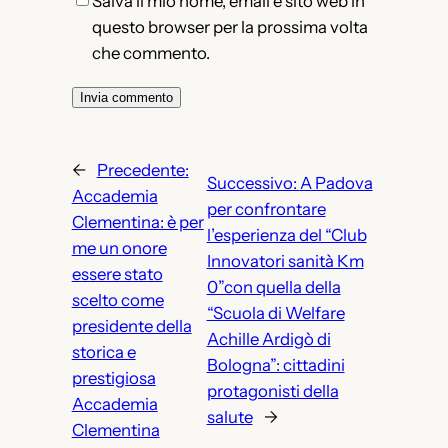
Salva il mio nome, email e sito web in
questo browser per la prossima volta
che commento.
←
Precedente:
Successivo:
A Padova
Accademia
per confrontare
Clementina: è per
l’esperienza del “Club
me un onore
Innovatori sanità Km
essere stato
0”con quella della
scelto come
“Scuola di Welfare
presidente della
Achille Ardigò di
storica e
Bologna”: cittadini
prestigiosa
protagonisti della
Accademia
salute
→
Clementina