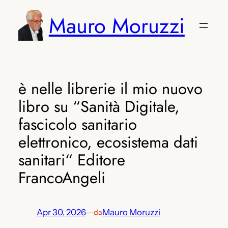
Vai
Mauro Moruzzi
al
contenuto
è nelle librerie il mio nuovo
libro su “Sanità Digitale,
fascicolo sanitario
elettronico, ecosistema dati
sanitari“ Editore
FrancoAngeli
Apr 30, 2026
—
Mauro Moruzzi
da