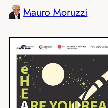
Vai
Mauro Moruzzi
al
contenuto