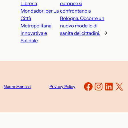
Libreria
europee si
Mondadori per La
confrontano a
Città
Bologna. Occorre un
Metropolitana
nuovo modello di
Innovativa e
sanita dei cittadini.
→
Solidale
Faceboo
Instag
Link
X
Mauro Moruzzi
Privacy Policy