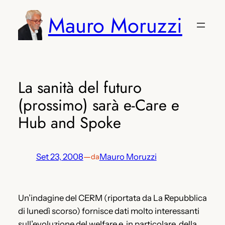
Vai
Mauro Moruzzi
al
contenuto
La sanità del futuro
(prossimo) sarà e-Care e
Hub and Spoke
Set 23, 2008
—
Mauro Moruzzi
da
Un’indagine del CERM (riportata da La Repubblica
di lunedì scorso) fornisce dati molto interessanti
sull’evoluzione del welfare e, in particolare, della