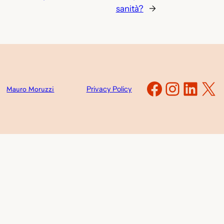
sanità?
→
Faceboo
Instag
Link
X
Mauro Moruzzi
Privacy Policy