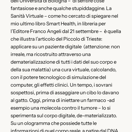
dell’Università di Bologna – di sentire cose
fantasiose e anche qualche stupiddaggine. La
Sanità Virtuale – come ho cercato di spiegare nel
mio ultimo libro Smart Health, in libreria per
l’Editore Franco Angeli dal 21 settembre – è quella
che illustra l’articolo del Piccolo di Trieste:
applicare su un paziente digitale (attenzione: non
irreale, ma ricostruito attraverso una
dematerializzazione di tutti i dati del suo corpo e
della sua malattia) una cura virtuale, calcolando,
con il potere tecnologico di simulazione del
computer, gli effetti clinici. Un tempo, i sovrani
sospettosi, prima di assaggiare un cibo lo davano
al gatto. Oggi, prima di iniettare un farmaco -ad
esempio una molecola contro il tumore – lo si
sperimenta sul corpo digitale, de-materializzato.
Su un ologramma che possiede tutte le
informazioni di quel corpo reale, a patire dal DNA.