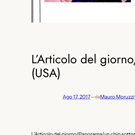
L’Articolo del giorn
(USA)
Ago 17, 2017
—
Mauro Moruzzi
da
L’Articolo del giorno/Panorama/un chip sottopel