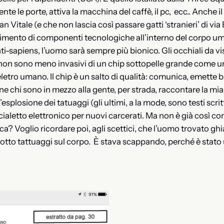
e le porte, attiva la macchina del caffè, il pc, ecc.. Anche 
 San Vitale (e che non lascia così passare gatti ‘stranieri’ di 
inserimento di componenti tecnologiche all’interno del corpo u
ienti-sapiens, l’uomo sarà sempre più bionico. Gli occhiali da 
 non sono meno invasivi di un chip sottopelle grande come un
heletro umano. Il chip è un salto di qualità: comunica, emette
 chi sono in mezzo alla gente, per strada, raccontare la mia sto
losione dei tatuaggi (gli ultimi, a la mode, sono testi scritt
cialetto elettronico per nuovi carcerati. Ma non è già così con l
a? Voglio ricordare poi, agli scettici, che l’uomo trovato g
otto tattuaggi sul corpo. È stava scappando, perché è stato u