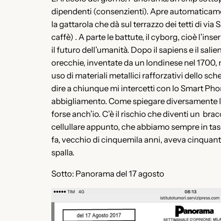
dipendenti (consenzienti). Apre automaticament
la gattarola che dà sul terrazzo dei tetti di via
caffè) . A parte le battute, il cyborg, cioè l’
il futuro dell’umanità. Dopo il sapiens e il sal
orecchie, inventate da un londinese nel 1700,
uso di materiali metallici rafforzativi dello sc
dire a chiunque mi intercetti con lo Smart Phone
abbigliamento. Come spiegare diversamente l’esp
forse anch’io. C’è il rischio che diventi un brac
cellullare appunto, che abbiamo sempre in tasc
fa, vecchio di cinquemila anni, aveva cinquant
spalla.
Sotto: Panorama del 17 agosto