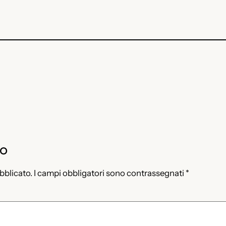
to
ubblicato.
I campi obbligatori sono contrassegnati
*