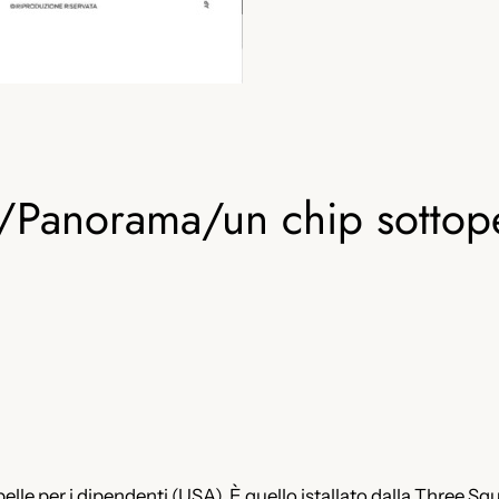
o/Panorama/un chip sottope
le per i dipendenti (USA). È quello istallato dalla Three Squ