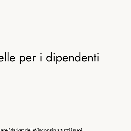
lle per i dipendenti
are Market del Wisconsin a tutti i suoi