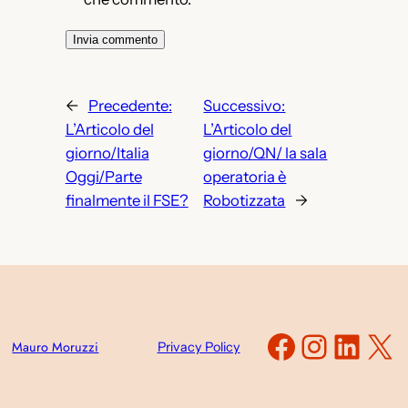
←
Precedente:
Successivo:
L’Articolo del
L’Articolo del
giorno/Italia
giorno/QN/ la sala
Oggi/Parte
operatoria è
finalmente il FSE?
Robotizzata
→
Faceboo
Instag
Link
X
Mauro Moruzzi
Privacy Policy