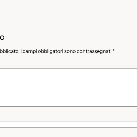
to
ubblicato.
I campi obbligatori sono contrassegnati
*