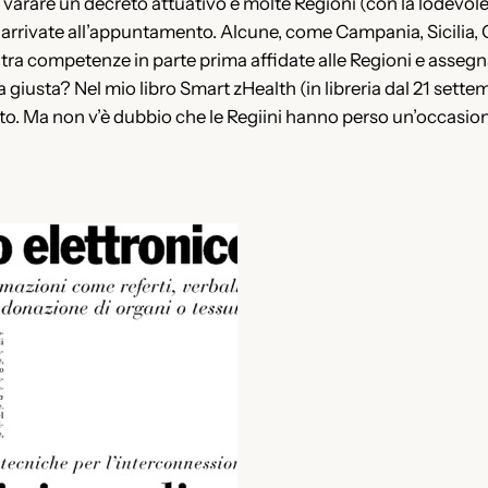
 varare un decreto attuativo e molte Regioni (con la lodevole
rrivate all’appuntamento. Alcune, come Campania, Sicilia, C
tra competenze in parte prima affidate alle Regioni e assegn
a giusta? Nel mio libro Smart zHealth (in libreria dal 21 sett
to. Ma non v’è dubbio che le Regiini hanno perso un’occasio