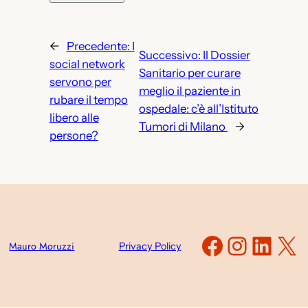
←
Precedente:
I
Successivo:
Il Dossier
social network
Sanitario per curare
servono per
meglio il paziente in
rubare il tempo
ospedale: c’è all’Istituto
libero alle
Tumori di Milano
→
persone?
Faceboo
Instag
Link
X
Mauro Moruzzi
Privacy Policy