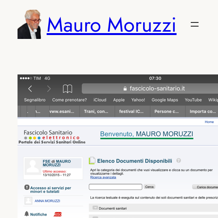
Vai
Mauro Moruzzi
al
contenuto