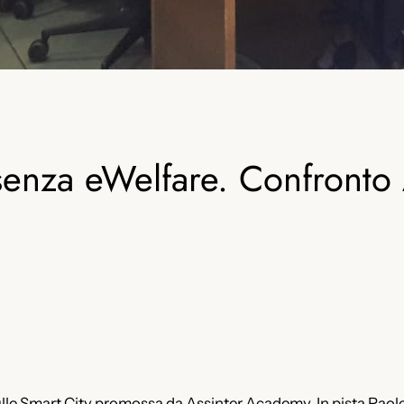
senza eWelfare. Confronto
ulle Smart City promossa da Assinter Academy. In pista Paolo