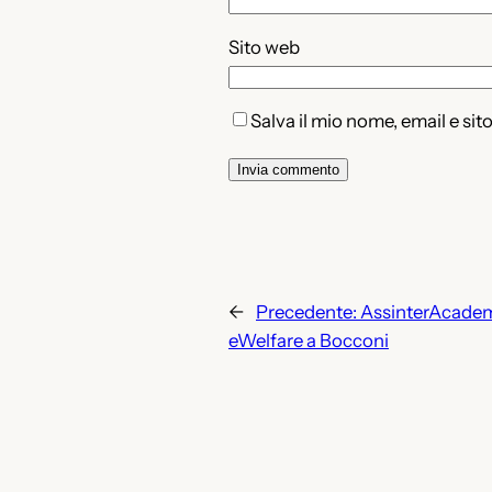
Sito web
Salva il mio nome, email e si
←
Precedente:
AssinterAcadem
eWelfare a Bocconi