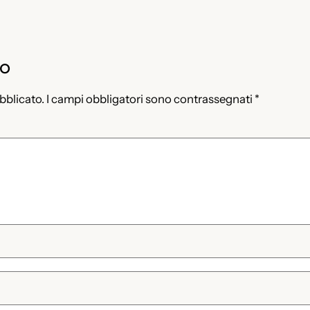
to
ubblicato.
I campi obbligatori sono contrassegnati
*