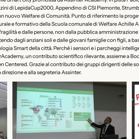
azzini di LepidaCup2000, Appendino di CSI Piemonte, Strumbo
un nuovo Welfare di Comunità. Punto di riferimento la proget
urale e formativo della Scuola comunale di Welfare Achille Ar
 fragilità e dalle persone, non dalla pubblica amministrazion
do dagli anziani soli e dalle giovani famiglie con figli, a bass
logia Smart della città. Perché i sensori e i parcheggi intellig
rAcademy, un contributo scientifico rilevante, assieme a Bocc
en Centered. Grazie al contributo dei gruppi dirigenti delle s
irezione e alla segreteria Assinter.