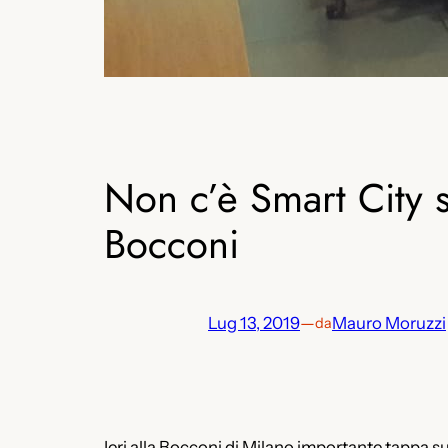
Non c’è Smart City 
Bocconi
Lug 13, 2019
—
Mauro Moruzzi
da
Ieri alla Bocconi di Milano importante tappa s