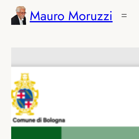
Vai
Mauro Moruzzi
al
contenuto