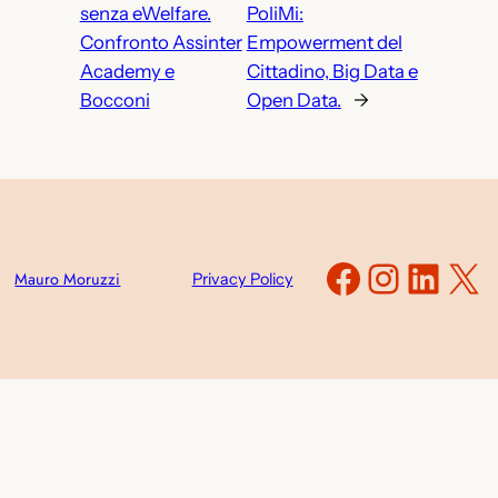
senza eWelfare.
PoliMi:
Confronto Assinter
Empowerment del
Academy e
Cittadino, Big Data e
Bocconi
Open Data.
→
Faceboo
Instag
Link
X
Mauro Moruzzi
Privacy Policy