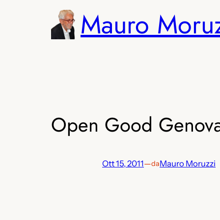
Vai
Mauro Moru
al
contenuto
Open Good Genov
Ott 15, 2011
—
Mauro Moruzzi
da