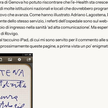
era di Genova ho potuto riscontrare che l’e-Health sta crescen
o di molte istituzioni nazionali e locali che dovrebbero progr
ovo che avanza. Come hanno illustrato Adriano Lagostena, D
 dello stesso servizio, i referti dell’ospedale sono sul web e l
pio di ingresso nella sanità ‘ad alta comunicazione’. Ma esper
 di Rovigo.
dal taccuino iPad, di cui mi sono servito per il commento alle 
prossimamente queste pagine, a prima vista un po’ enigmat