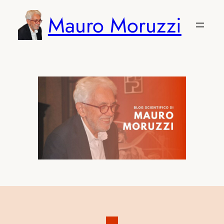
Vai
Mauro Moruzzi
al
contenuto