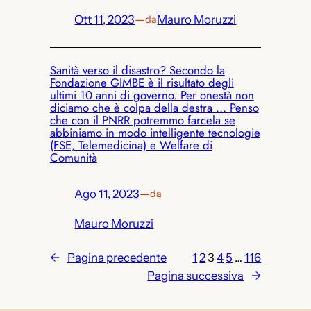
Ott 11, 2023
—
Mauro Moruzzi
da
Sanità verso il disastro? Secondo la
Fondazione GIMBE è il risultato degli
ultimi 10 anni di governo. Per onestà non
diciamo che è colpa della destra … Penso
che con il PNRR potremmo farcela se
abbiniamo in modo intelligente tecnologie
(FSE, Telemedicina) e Welfare di
Comunità
Ago 11, 2023
—
da
Mauro Moruzzi
←
Pagina precedente
1
2
3
4
5
…
116
Pagina successiva
→