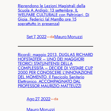
Riprendono le Lezioni Magistrali della
Scuola A.Ardigò: 13 settembre, IL
WELFARE CULTURALE con Paltrinieri, Di
Gioia, Federici (al MamBo ore 15
soprattutto in presenza)
Set 7, 2022
—
Mauro Moruzzi
da
Ricordi: maggio 2013, DUGLAS RICHARD
HOFSTADTER – UNO DEI MAGGIORI
TEORICI STATUNITENSI DELLA
COMPLESSITÀ – DECIDE DI VISTARE CUP
2000 PER CONOSCERE L’INNOVAZIONE
DEL MOMENTO, Il Fascicolo Sanitario
Elettronico, ACCOMPAGNATO DAL
PROFESSOR MAURIZIO MATTEUZZI
Ago 27, 2022
—
da
Mauro Moruzzi