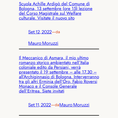
Scuola Achille Ardigò del Comune di
Bologna, 13 settembre (ore 15) lezione
del Corso Magistrale sul Welfare
culturale. Visitate il nuovo sito
Set 12, 2022
—
da
Mauro Moruzzi
Il Meccanico di Asmara, il mio ultimo
romanzo storico ambientato nell’Italia
coloniale edito da Persiani, verrà
presentato il 19 settembre – alle 17.30 –
all’Archiginnasio di Bologna. Interverranno
tra gli altri Erminia dell’Oro, Fabio Roversi
Monaco e il Console Generale
dell’Eritrea. Siete invitati
Set 11, 2022
—
Mauro Moruzzi
da