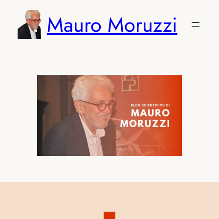
Vai
Mauro Moruzzi
al
contenuto