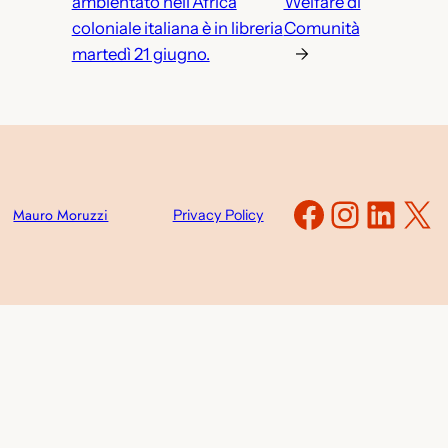
ambientato nell’Africa
Welfare di
coloniale italiana è in libreria
Comunità
martedì 21 giugno.
→
Faceboo
Instag
Link
X
Mauro Moruzzi
Privacy Policy