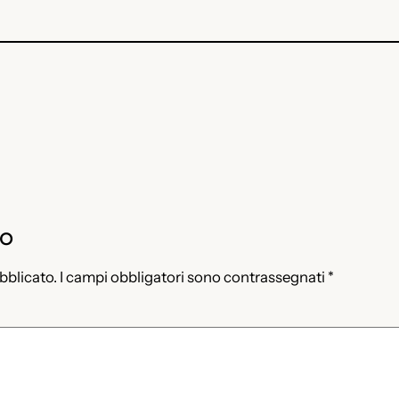
to
ubblicato.
I campi obbligatori sono contrassegnati
*