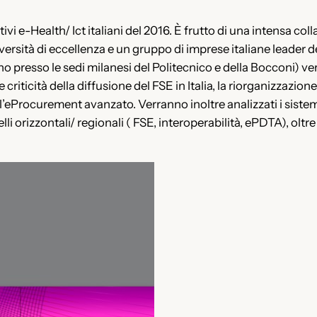
tivi e-Health/ Ict italiani del 2016. È frutto di una intensa co
versità di eccellenza e un gruppo di imprese italiane leader d
no presso le sedi milanesi del Politecnico e della Bocconi) 
iticità della diffusione del FSE in Italia, la riorganizzazione
 l’eProcurement avanzato. Verranno inoltre analizzati i sistemi
uelli orizzontali/ regionali ( FSE, interoperabilità, ePDTA), ol