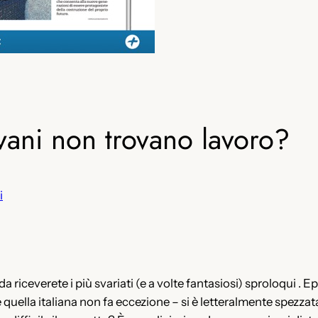
ovani non trovano lavoro?
i
a riceverete i più svariati (e a volte fantasiosi) sproloqui .
uella italiana non fa eccezione – si è letteralmente spezzata