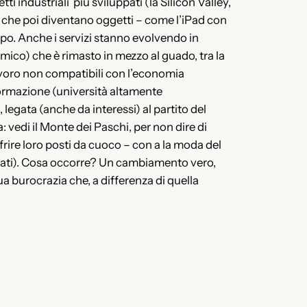
ti industriali più sviluppati (la Silicon Valley,
le che poi diventano oggetti – come l’iPad con
opo. Anche i servizi stanno evolvendo in
mico) che è rimasto in mezzo al guado, tra la
 lavoro non compatibili con l’economia
 formazione (università altamente
legata (anche da interessi) al partito del
 vedi il Monte dei Paschi, per non dire di
offrire loro posti da cuoco – con a la moda del
rtunati). Cosa occorre? Un cambiamento vero,
a burocrazia che, a differenza di quella