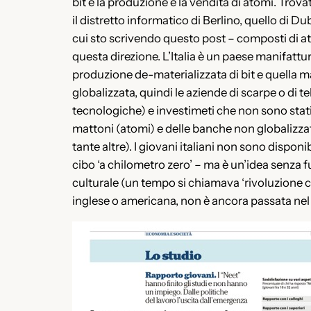
bit e la produzione e la vendita di atomi. Trovat
il distretto informatico di Berlino, quello di 
cui sto scrivendo questo post – composti di ato
questa direzione. L’Italia è un paese manifatt
produzione de-materializzata di bit e quella ma
globalizzata, quindi le aziende di scarpe o di 
tecnologiche) e investimeti che non sono stati 
mattoni (atomi) e delle banche non globalizzate
tante altre). I giovani italiani non sono disponi
cibo ‘a chilometro zero’ – ma è un’idea senza f
culturale (un tempo si chiamava ‘rivoluzione cu
inglese o americana, non è ancora passata ne