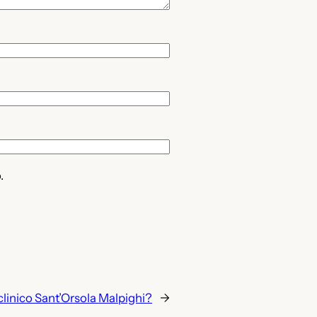
.
iclinico Sant’Orsola Malpighi?
→