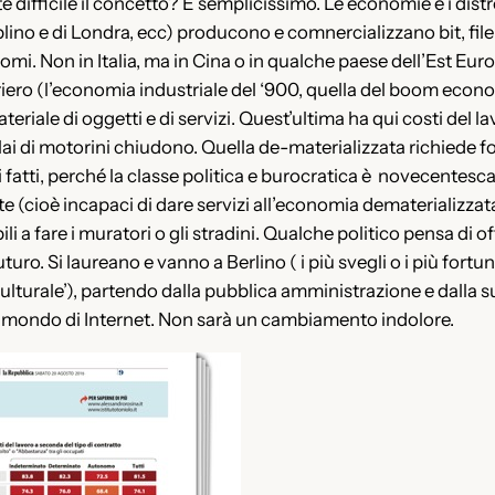
e difficile il concetto? È semplicissimo. Le economie e i distret
Dublino e di Londra, ecc) producono e comnercializzano bit, fi
mi. Non in Italia, ma in Cina o in qualche paese dell’Est Eur
uriero (l’economia industriale del ‘900, quella del boom econo
teriale di oggetti e di servizi. Quest’ultima ha qui costi del
telai di motorini chiudono. Quella de-materializzata richiede
fatti, perché la classe politica e burocratica è novecentesca, 
 (cioè incapaci di dare servizi all’economia dematerializzata:
bili a fare i muratori o gli stradini. Qualche politico pensa di 
uturo. Si laureano e vanno a Berlino ( i più svegli o i più fo
lturale’), partendo dalla pubblica amministrazione e dalla su
l mondo di Internet. Non sarà un cambiamento indolore.