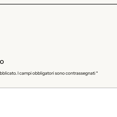
to
ubblicato.
I campi obbligatori sono contrassegnati
*