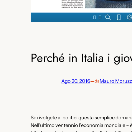
Perché in Italia i gi
Ago 20, 2016
—
Mauro Moruzz
da
Se rivolgete ai politici questa semplice domand
Nell’ultimo ventennio l’economia mondiale – è q