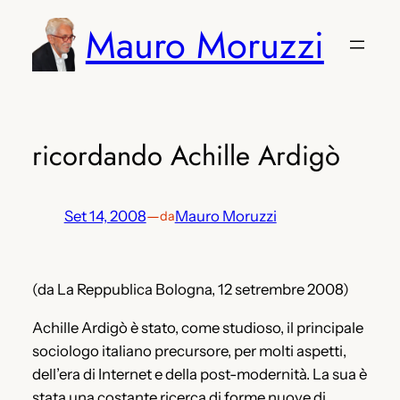
Vai
Mauro Moruzzi
al
contenuto
ricordando Achille Ardigò
Set 14, 2008
—
Mauro Moruzzi
da
(da La Reppublica Bologna, 12 setrembre 2008)
Achille Ardigò è stato, come studioso, il principale
sociologo italiano precursore, per molti aspetti,
dell’era di Internet e della post-modernità. La sua è
stata una costante ricerca di forme nuove di