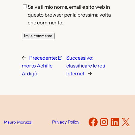
Salva il mio nome, email e sito web in
questo browser per la prossima volta
che commento.
←
Precedente:
E’
Successivo:
morto Achille
classificare le reti
Ardigò
Internet
→
Faceboo
Instag
Link
X
Mauro Moruzzi
Privacy Policy