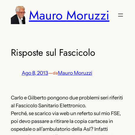
Vai
Mauro Moruzzi
al
contenuto
Risposte sul Fascicolo
Ago 8, 2013
—
Mauro Moruzzi
da
Carlo e Gilberto pongono due problemi seri riferiti
al Fascicolo Sanitario Elettronico.
Perché, se scarico via web un referto sul mio FSE,
poi devo passare a ritirare la copia cartacea in
ospedale o all’ambulatorio della Asl? Infatti