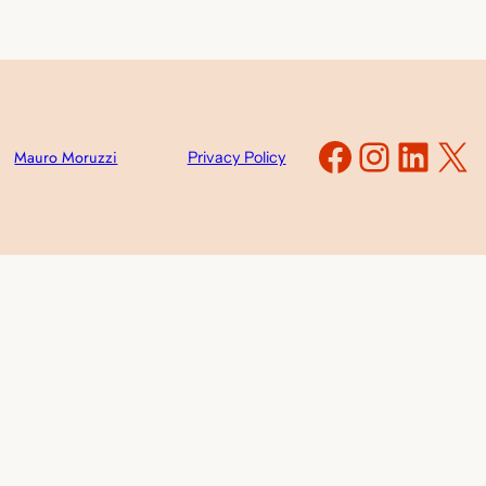
Faceboo
Instag
Link
X
Mauro Moruzzi
Privacy Policy