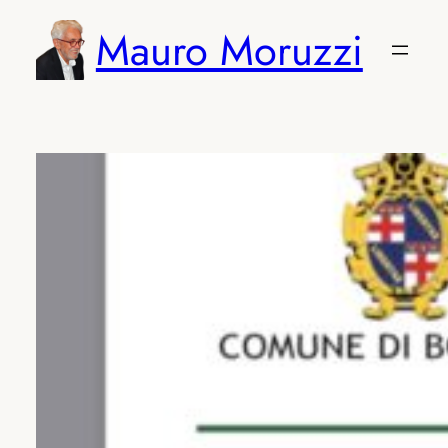
Vai
Mauro Moruzzi
al
contenuto