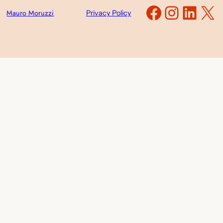
Faceboo
Instag
Link
X
Mauro Moruzzi
Privacy Policy