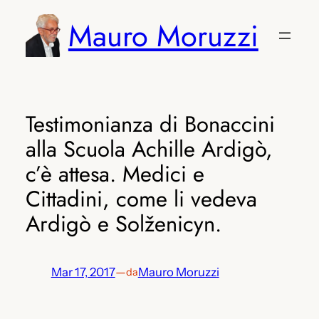
Vai
Mauro Moruzzi
al
contenuto
Testimonianza di Bonaccini
alla Scuola Achille Ardigò,
c’è attesa. Medici e
Cittadini, come li vedeva
Ardigò e Solženicyn.
Mar 17, 2017
—
Mauro Moruzzi
da