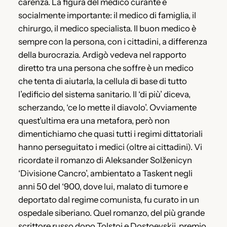
carenza. La figura del medico curante è
socialmente importante: il medico di famiglia, il
chirurgo, il medico specialista. Il buon medico è
sempre con la persona, con i cittadini, a differenza
della burocrazia. Ardigò vedeva nel rapporto
diretto tra una persona che soffre è un medico
che tenta di aiutarla, la cellula di base di tutto
l’edificio del sistema sanitario. Il ‘di più’ diceva,
scherzando, ‘ce lo mette il diavolo’. Ovviamente
quest’ultima era una metafora, però non
dimentichiamo che quasi tutti i regimi dittatoriali
hanno perseguitato i medici (oltre ai cittadini). Vi
ricordate il romanzo di Aleksander Solženicyn
‘Divisione Cancro’, ambientato a Taskent negli
anni 50 del ‘900, dove lui, malato di tumore e
deportato dal regime comunista, fu curato in un
ospedale siberiano. Quel romanzo, del più grande
scrittore russo dopo Tolstoi e Dostoevskij, premio