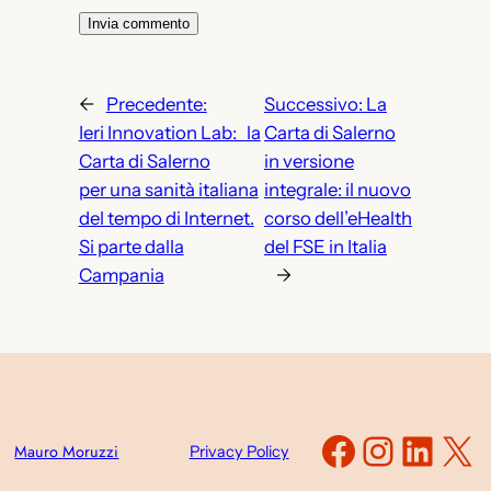
←
Precedente:
Successivo:
La
Ieri Innovation Lab: la
Carta di Salerno
Carta di Salerno
in versione
per una sanità italiana
integrale: il nuovo
del tempo di Internet.
corso dell’eHealth
Si parte dalla
del FSE in Italia
Campania
→
Faceboo
Instag
Link
X
Mauro Moruzzi
Privacy Policy