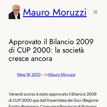
Vai
Mauro Moruzzi
al
contenuto
Approvato il Bilancio 2009
di CUP 2000: la società
cresce ancora
Mag 18, 2010
—
Mauro Moruzzi
da
Venerdì scorso è stato approvato il Bilancio 2009
di CUP 2000 spa dall’Assemblea dei Soci (Regione
Emilia-Romagna, Comune e Provincia di Bologna,