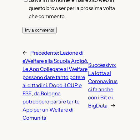
Salva il mio nome, email e sito web in
questo browser per la prossima volta
che commento.
←
Precedente:
Lezione di
eWelfare alla Scuola Ardigò.
Successivo:
Le App Collegate al Welfare
La lotta al
possono dare tanto potere
Coronavirus
ai cittadini. Dopo il CUP e
si fa anche
FSE, da Bologna
con i Bit e i
potrebbero partire tante
BigData
→
App per un Welfare di
Comunità