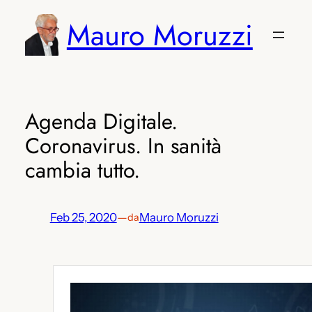
Vai
Mauro Moruzzi
al
contenuto
Agenda Digitale.
Coronavirus. In sanità
cambia tutto.
Feb 25, 2020
—
Mauro Moruzzi
da