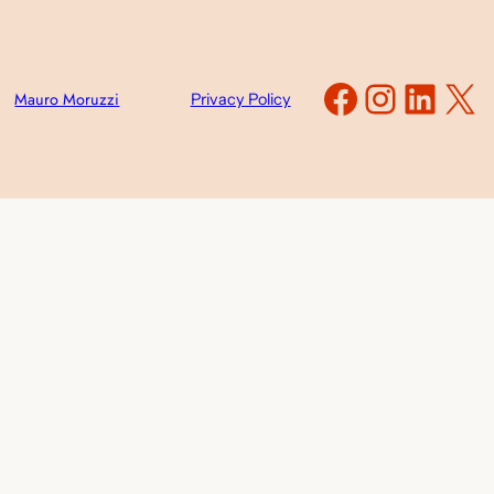
Faceboo
Instag
Link
X
Mauro Moruzzi
Privacy Policy