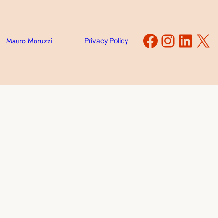
Faceboo
Instag
Link
X
Mauro Moruzzi
Privacy Policy