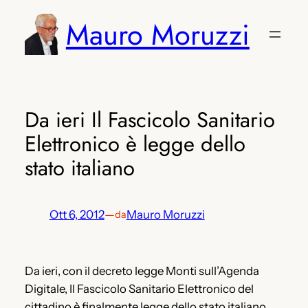
Vai
Mauro Moruzzi
al
contenuto
Da ieri Il Fascicolo Sanitario
Elettronico è legge dello
stato italiano
Ott 6, 2012
—
Mauro Moruzzi
da
Da ieri, con il decreto legge Monti sull’Agenda
Digitale, Il Fascicolo Sanitario Elettronico del
cittadino è finalmente legge dello stato italiano.