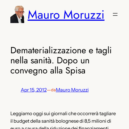
Vai
Mauro Moruzzi
al
contenuto
Dematerializzazione e tagli
nella sanità. Dopo un
convegno alla Spisa
Apr 15, 2012
—
Mauro Moruzzi
da
Leggiamo oggi sui giornali che occorrerà tagliare
il budget della sanità bolognese di 8,5 milioni di
euro a causa della riduzione dei finanziamenti