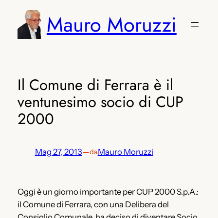
Vai
Mauro Moruzzi
al
contenuto
Il Comune di Ferrara è il
ventunesimo socio di CUP
2000
Mag 27, 2013
—
Mauro Moruzzi
da
Oggi è un giorno importante per CUP 2000 S.p.A.:
il Comune di Ferrara, con una Delibera del
Consiglio Comunale, ha deciso di diventare Socio