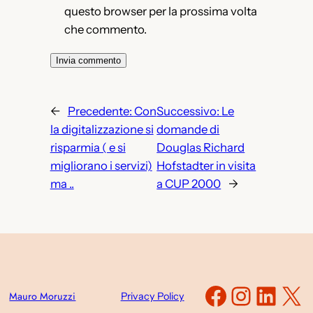
questo browser per la prossima volta
che commento.
←
Precedente:
Con
Successivo:
Le
la digitalizzazione si
domande di
risparmia ( e si
Douglas Richard
migliorano i servizi)
Hofstadter in visita
ma ..
a CUP 2000
→
Faceboo
Instag
Link
X
Mauro Moruzzi
Privacy Policy